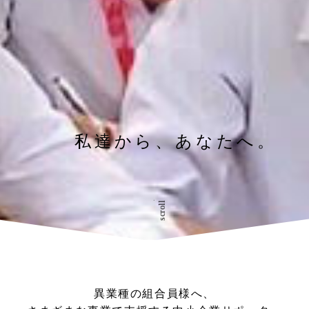
私達から、あなたへ。
scroll
異業種の組合員様へ、