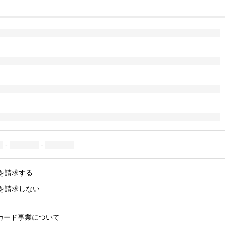
-
-
を請求する
を請求しない
Cカード事業について