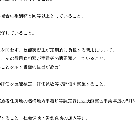
る場合の報酬額と同等以上としていること。
確保していること。
んを問わず、技能実習生が定期的に負担する費用について、
し、その費用負担額が実費等の適正額としていること。
ることを示す書類の提出が必要）
の評価を技能検定、評価試験等で評価を実施すること。
施者住所地の機構地方事務所等認定課に翌技能実習事業年度の5月3
守すること（社会保険・労働保険の加入等）。