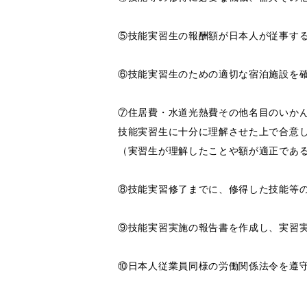
⑤技能実習生の報酬額が日本人が従事す
⑥技能実習生のための適切な宿泊施設を
⑦住居費・水道光熱費その他名目のいか
技能実習生に十分に理解させた上で合意
（実習生が理解したことや額が適正であ
⑧技能実習修了までに、修得した技能等
⑨技能実習実施の報告書を作成し、実習実
⑩日本人従業員同様の労働関係法令を遵