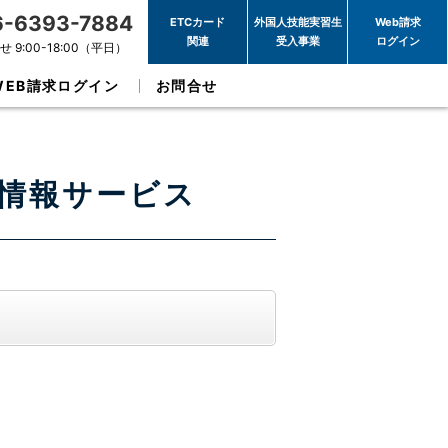
6-6393-7884
ETCカード
外国人技能実習生
Web請求
関連
受入事業
ログイン
 9:00-18:00（平日）
WEB請求ログイン
お問合せ
営情報サービス