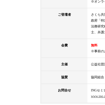
※オンラ
ご登壇者
さくら共
政府「特
法務研究
士、弁護
会費
無料
※事前の
主催
公益社団
協賛
協同組合
お問合せ
INGセミ
www.ing.o