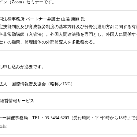
イン（Zoom）セミナーです。
同法律事務所 パートナー弁護士 山脇 康嗣 氏
定技能制度及び育成就労制度の基本方針及び分野別運用方針に関する有
科非常勤講師（入管法）。外国人関連法務を専門とし、外国人に関係す
士）の顧問、監理団体の外部監査人を多数務める。
お申し込みが必要です。
法人 国際情報普及協会（略称／ING）
 経営情報サービス
ナー開催事務局 TEL：03-3434-6203（受付時間：平日9時から18時
r.jp